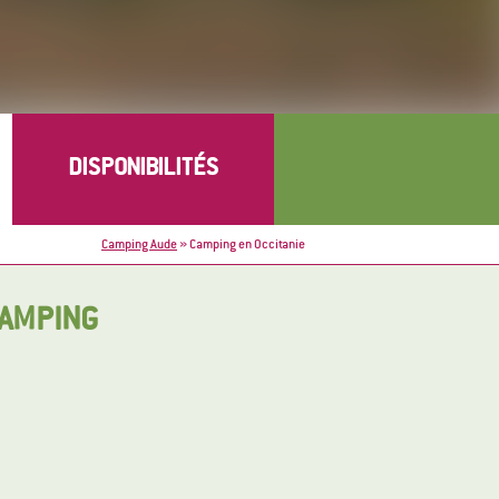
Camping Aude
»
Camping en Occitanie
CAMPING