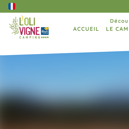
Décou
ACCUEIL
LE CAM