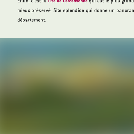
Enfin, c’est la
qui est le plus grand
Cité de Carcassonne
mieux préservé. Site splendide qui donne un panoram
département.