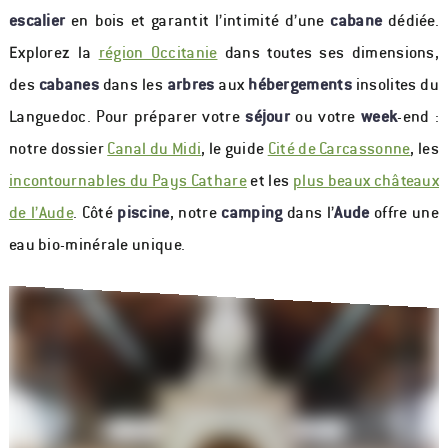
escalier
en bois et garantit l’intimité d’une
cabane
dédiée.
Explorez la
région Occitanie
dans toutes ses dimensions,
des
cabanes
dans les
arbres
aux
hébergements
insolites du
Languedoc. Pour préparer votre
séjour
ou votre
week
-end :
notre dossier
Canal du Midi
, le guide
Cité de Carcassonne
, les
incontournables du Pays Cathare
et les
plus beaux châteaux
de l’Aude
. Côté
piscine
, notre
camping
dans l’
Aude
offre une
eau bio-minérale unique.