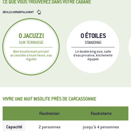
CE QUE VOUS TROUVEREZ DANS VOTRE CABANE
DÉFILEZ HORIZONTALEMENT
0
JACUZZI
0
ÉTOILES
SUR TERRASSE
STANDING
Bain bouillonnant privatif
Lit double king size, salle
accessible à toute heure, eau
d'eau privative, kitchenette
régulée
équipée
VIVRE UNE NUIT INSOLITE PRÈS DE CARCASSONNE
Foudrenlair
Foudraterre
Capacité
2 personnes
jusqu’à 4 personnes