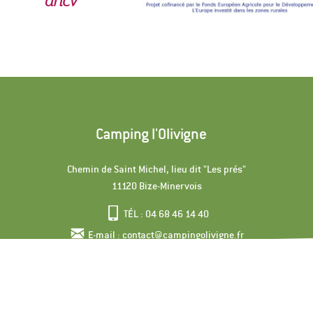
Camping l'Olivigne
Chemin de Saint Michel, lieu dit "Les prés"
11120 Bize-Minervois
TÉL : 04 68 46 14 40
E-mail : contact@campingolivigne.fr
©2026
Camping Olivigne
par
Geek Tonic
-
Mentions légales
-
Politique de
confidentialité