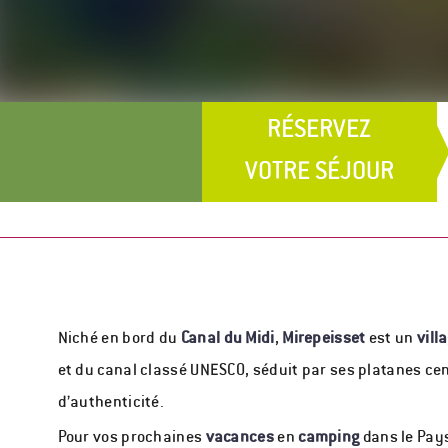
RÉSERVEZ
VOTRE SÉJOUR
Niché en bord du
Canal du Midi
,
Mirepeisset
est un
vill
et du canal classé UNESCO, séduit par ses platanes ce
d’authenticité.
Pour vos prochaines
vacances
en
camping
dans le Pay