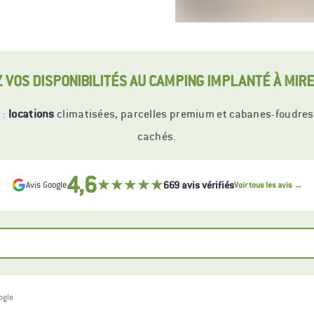
Z VOS DISPONIBILITÉS AU CAMPING IMPLANTÉ À MIR
 :
locations
climatisées, parcelles premium et cabanes-foudres a
cachés.
4,6
★★★★★
669 avis vérifiés
Avis Google
Voir tous les avis →
oogle