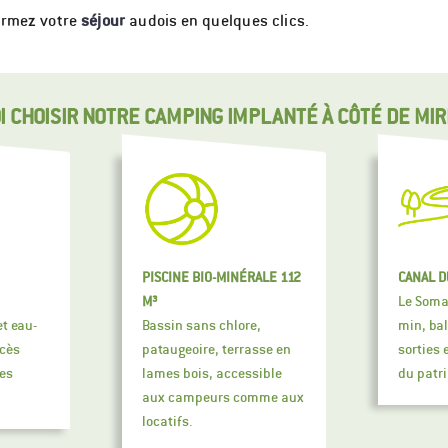
firmez votre
séjour
audois en quelques clics.
 CHOISIR NOTRE CAMPING IMPLANTÉ À CÔTÉ DE MI
PISCINE BIO-MINÉRALE 112
CANAL D
M³
Le Somai
et eau-
Bassin sans chlore,
min, bal
ccès
pataugeoire, terrasse en
sorties
es
lames bois, accessible
du patr
aux campeurs comme aux
locatifs.