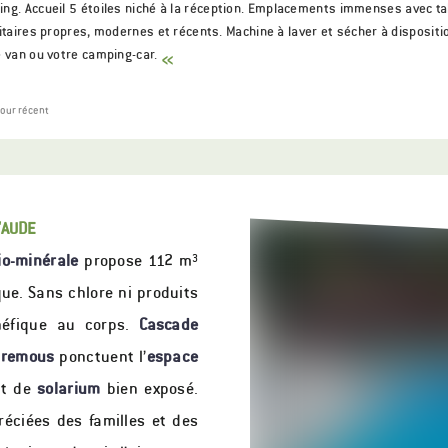
ng. Accueil 5 étoiles niché à la réception. Emplacements immenses avec ta
nitaires propres, modernes et récents. Machine à laver et sécher à dispositi
e van ou votre camping-car.
«
ur récent
'AUDE
io-minérale
propose 112 m³
que. Sans chlore ni produits
néfique au corps.
Cascade
 remous
ponctuent l’
espace
rt de
solarium
bien exposé.
réciées des familles et des