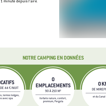
1 minute depuis l’aire.
NOTRE CAMPING EN DONNÉES
0
CATIFS
0
K
EMPLACEMENTS
 DE 44 €/NUIT
DE MIREP
90 À 210 M²
, tentes lodges,
et du Canal 
es avec spa
forfaits nature, confort,
premium, Pergola