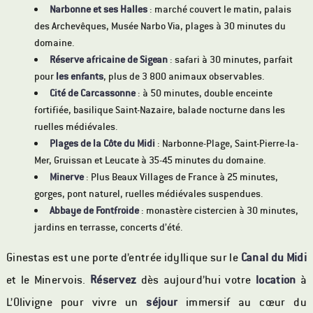
Narbonne et ses Halles
: marché couvert le matin, palais
des Archevêques, Musée Narbo Via, plages à 30 minutes du
domaine.
Réserve africaine de Sigean
: safari à 30 minutes, parfait
pour
les enfants
, plus de 3 800 animaux observables.
Cité de Carcassonne
: à 50 minutes, double enceinte
fortifiée, basilique Saint-Nazaire, balade nocturne dans les
ruelles médiévales.
Plages de la Côte du Midi
: Narbonne-Plage, Saint-Pierre-la-
Mer, Gruissan et Leucate à 35-45 minutes du domaine.
Minerve
: Plus Beaux Villages de France à 25 minutes,
gorges, pont naturel, ruelles médiévales suspendues.
Abbaye de Fontfroide
: monastère cistercien à 30 minutes,
jardins en terrasse, concerts d’été.
Ginestas est une porte d’entrée idyllique sur le
Canal du Midi
et le Minervois.
Réservez
dès aujourd’hui votre
location
à
L’Olivigne pour vivre un
séjour
immersif au cœur du